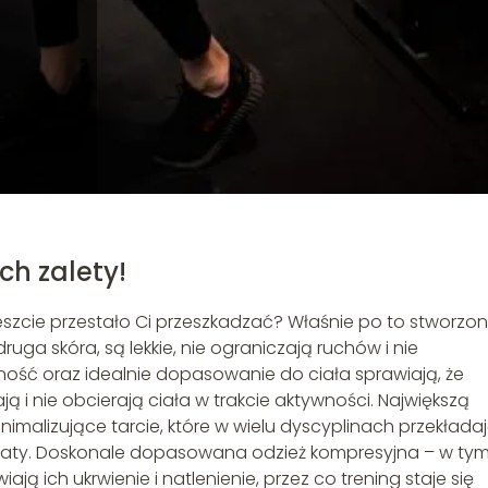
ch zalety!
reszcie przestało Ci przeszkadzać? Właśnie po to stworzo
ruga skóra, są lekkie, nie ograniczają ruchów i nie
zność oraz idealnie dopasowanie do ciała sprawiają, że
ją i nie obcierają ciała w trakcie aktywności. Największą
imalizujące tarcie, które w wielu dyscyplinach przekłada
ultaty. Doskonale dopasowana odzież kompresyjna – w ty
ją ich ukrwienie i natlenienie, przez co trening staje się