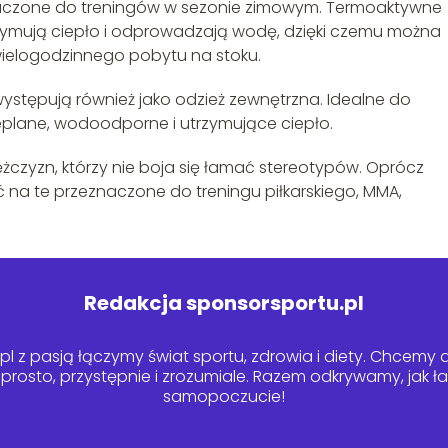
naczone do treningów w sezonie zimowym. Termoaktywne
utrzymują ciepło i odprowadzają wodę, dzięki czemu można
wielogodzinnego pobytu na stoku.
stępują również jako odzież zewnętrzna. Idealne do
eplane, wodoodporne i utrzymujące ciepło.
czyzn, którzy nie boja się łamać stereotypów. Oprócz
 na te przeznaczone do treningu piłkarskiego, MMA,
Redakcja sponsorsportu.pl
l z pasją łączymy świat sportu, zdrowia i diety. Chcemy dz
– prosto, przystępnie i zrozumiale. Razem odkrywamy, jak 
samopoczucie!