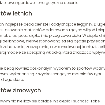
rdziej awangardowe i energetyczne desenie.
tów letnich
ni najlepsze będą cieńsze i oddychające legginsy. Długie
est zastosowanie materiałów odprowadzających wilgoć i cie
mokra od potu, ciężka i nie przegrzewa ciała. W ciepłe dni
i trekkingowe, niekwestionowaną zaletą będzie przylegan
ć zahaczenia, zaczepienia, a w konsekwencji kontuzji. Jeśl
eraj modele ze specjalną wkładką, która znacząco wpływ
kie będą również doskonałym wyborem to sportów wodn
wodnym. Wykonane są z szybkoschnących materiałów typu
k druga skóra.
rtów zimowych
ym nic nie liczy się bardziej niż ciepło i suchość. Takie