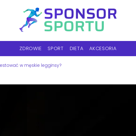
ZDROWIE
SPORT
DIETA
AKCESORIA
westować w męskie legginsy?