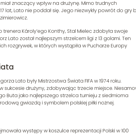
zie miał znaczący wpływ na drużynę. Mimo trudnych
7 lat, Lato nie poddał się. Jego niezwykły powrót do gry b
azimierowicz.
 trenera Károly’ego Konthy, Stal Mielec zdobyła swoje
orz Lato został najlepszym strzelcem ligi z 13 golami. Ten
ich rozgrywek, w których wystąpiła w Pucharze Europy
iata
rza Lato były Mistrzostwa Świata FIFA w 1974 roku.
 w sukcesie drużyny, zdobywając trzecie miejsce. Niesamo
go Buta jako najlepszego strzelca turnieju z siedmioma
rodową gwiazdą i symbolem polskiej piłki nożnej.
mowała występy w koszulce reprezentacji Polski w 100