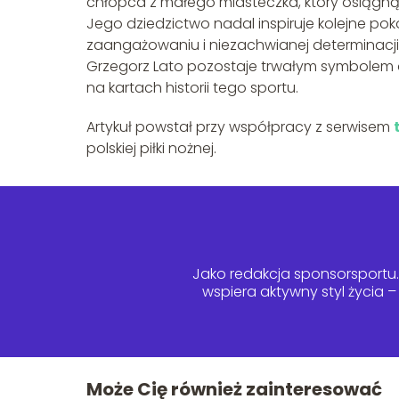
chłopca z małego miasteczka, który osiągnął 
Jego dziedzictwo nadal inspiruje kolejne poko
zaangażowaniu i niezachwianej determinacj
Grzegorz Lato pozostaje trwałym symbolem dosk
na kartach historii tego sportu.
Artykuł powstał przy współpracy z serwisem
polskiej piłki nożnej.
Jako redakcja sponsorsportu.p
wspiera aktywny styl życia 
Może Cię również zainteresować