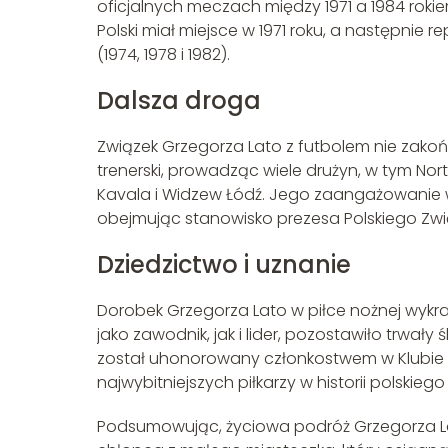
oficjalnych meczach między 1971 a 1984 rokiem
Polski miał miejsce w 1971 roku, a następnie 
(1974, 1978 i 1982).
Dalsza droga
Związek Grzegorza Lato z futbolem nie zakoń
trenerski, prowadząc wiele drużyn, w tym Nort
Kavala i Widzew Łódź. Jego zaangażowanie w t
obejmując stanowisko prezesa Polskiego Związ
Dziedzictwo i uznanie
Dorobek Grzegorza Lato w piłce nożnej wykr
jako zawodnik, jak i lider, pozostawiło trwały
został uhonorowany członkostwem w Klubie 
najwybitniejszych piłkarzy w historii polskiego
Podsumowując, życiowa podróż Grzegorza Lat