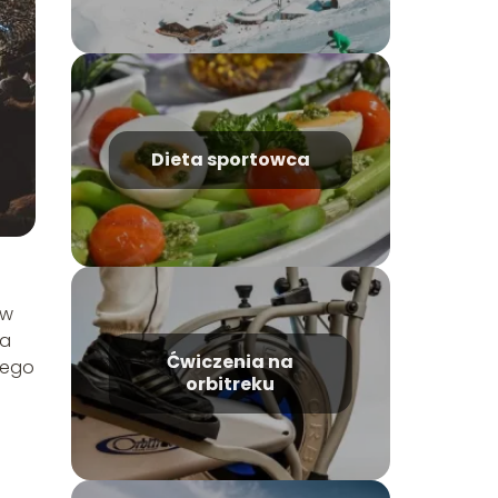
Dieta sportowca
 w
la
Ćwiczenia na
jego
orbitreku