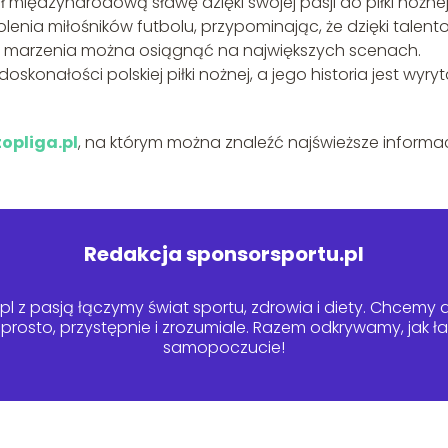
międzynarodową sławę dzięki swojej pasji do piłki nożnej
lenia miłośników futbolu, przypominając, że dzięki talento
i marzenia można osiągnąć na największych scenach.
onałości polskiej piłki nożnej, a jego historia jest wyry
topliga.pl
, na którym można znaleźć najświeższe informac
Redakcja sponsorsportu.pl
l z pasją łączymy świat sportu, zdrowia i diety. Chcemy dz
– prosto, przystępnie i zrozumiale. Razem odkrywamy, jak 
samopoczucie!