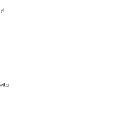
ył
wita