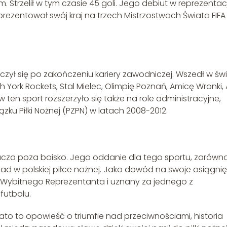
. Strzelił w tym czasie 45 goli. Jego debiut w reprezentacj
reprezentował swój kraj na trzech Mistrzostwach Świata FIFA
czył się po zakończeniu kariery zawodniczej. Wszedł w św
h York Rockets, Stal Mielec, Olimpię Poznań, Amicę Wronki,
en sport rozszerzyło się także na role administracyjne,
ku Piłki Nożnej (PZPN) w latach 2008-2012.
acza poza boisko. Jego oddanie dla tego sportu, zarówn
 ślad w polskiej piłce nożnej. Jako dowód na swoje osiągni
Wybitnego Reprezentanta i uznany za jednego z
 futbolu.
o to opowieść o triumfie nad przeciwnościami, historia