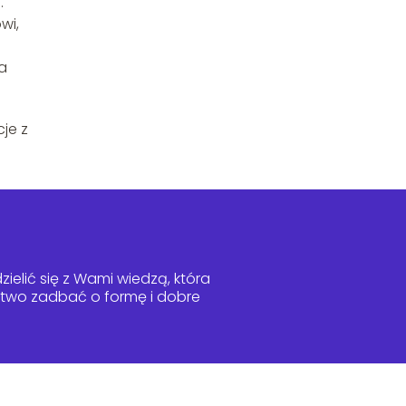
.
wi,
ta
je z
ielić się z Wami wiedzą, która
łatwo zadbać o formę i dobre