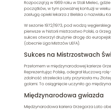
Rozpoczął ją w 1969 roku w Stali Mielec, gd
początków, w tym poważnej kontuzji w wieku 1
zasługą opieki lekarza z Bielska o nazwisku K
W sezonie 1972/1973, pod wodzą węgierskiego
pierwsze w historii mistrzostwo Polski, a Grzeg
sukces otworzył drużynie drogę do europejsk
(obecnie Liga Mistrzów UEFA).
Sukces na Mistrzostwach Św
Przełomem w międzynarodowej karierze Grzego
Reprezentując Polskę, odegrał kluczową rolę
zdolność strzelecka Laty przyniosła mu Złote
golami. To osiągnięcie uczyniło go międzyna
Międzynarodowa gwiazda
Międzynarodowa kariera Grzegorza Lato obej