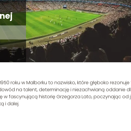
nej
1950 roku w Malborku to nazwisko, które głęboko rezonuje
o dowód na talent, determinację i niezachwianą oddanie d
ię w fascynującą historię Grzegorza Lato, poczynając od 
 i dalej.