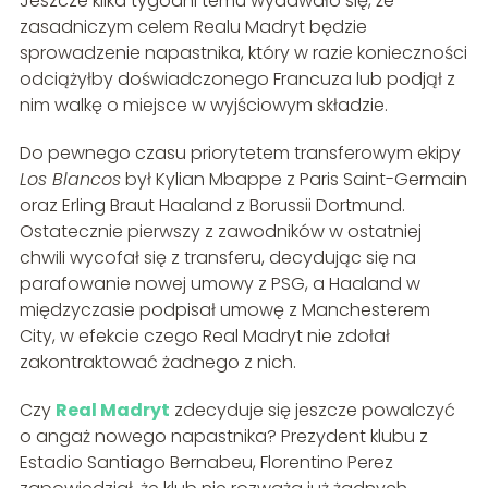
Jeszcze kilka tygodni temu wydawało się, że
zasadniczym celem Realu Madryt będzie
sprowadzenie napastnika, który w razie konieczności
odciążyłby doświadczonego Francuza lub podjął z
nim walkę o miejsce w wyjściowym składzie.
Do pewnego czasu priorytetem transferowym ekipy
Los Blancos
był Kylian Mbappe z Paris Saint-Germain
oraz Erling Braut Haaland z Borussii Dortmund.
Ostatecznie pierwszy z zawodników w ostatniej
chwili wycofał się z transferu, decydując się na
parafowanie nowej umowy z PSG, a Haaland w
międzyczasie podpisał umowę z Manchesterem
City, w efekcie czego Real Madryt nie zdołał
zakontraktować żadnego z nich.
Czy
Real Madryt
zdecyduje się jeszcze powalczyć
o angaż nowego napastnika? Prezydent klubu z
Estadio Santiago Bernabeu, Florentino Perez