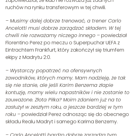
zapowiedział, że klub nie rozważa już żadnych
ruchów na rynku transferowym w tej chwili.
– Musimy dalej dobrze trenować, a trener Carlo
Ancelotti musi dobrze zarządzać składem. W tej
chwili nie rozważamy niczego innego
– powiedział
Florentino Perez po meczu o Superpuchar UEFA z
Eintrachtem Frankfurt, który zakończył się triumfem
ekipy z Madrytu 2:0.
– Wystarczy popatrzeć na ofensywnych
zawodników, których mamy. Mam nadzieję, że tak
się nie stanie, ale jeśli Karim Benzema złapie
kontuzję, mamy wielu napastników i nie zostanie to
zauważone. Złota Piłka? Moim zdaniem już na to
zasłużył w zeszłym roku, a jeszcze bardziej w tym
roku –
powiedział Perez odnosząc się do obecnego
składu Realu Madryt i samego Karima Benzemy.
– Carlo Ancelotti bardzo dobrze zarządza tym