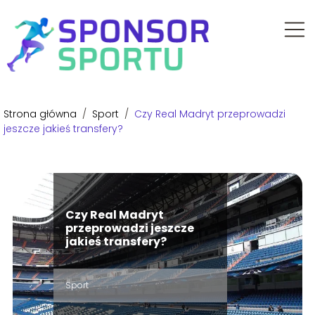
Strona główna
/
Sport
/
Czy Real Madryt przeprowadzi
jeszcze jakieś transfery?
Czy Real Madryt
przeprowadzi jeszcze
jakieś transfery?
Sport