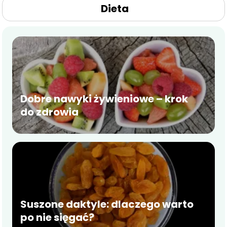
Dieta
Dobre nawyki żywieniowe – krok
do zdrowia
Suszone daktyle: dlaczego warto
po nie sięgać?