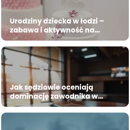
Urodziny dziecka w łodzi –
zabawa i aktywność na
trampolinach
Jak sędziowie oceniają
dominację zawodnika w
walce KSW?